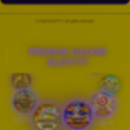
© 2026 SLOT777. All rights reserved.
PRODUK GACOR
SLOT777
Mahjong Wins 3
– Black Scatter
Wild Bandito
Jelly Express
Wild Bounty
Showdown
Candy Rush
Slot88 Gates of
Gatot Kaca 1000
Sweet Bonanza
2500