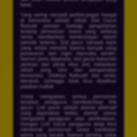
ketat.
Yang sering menjadi perbincangan hangat
di komunitas adalah istilah Slot Gacor
Banyak pemain berbagi pengalaman
tentang permainan mana yang sedang
ramai memberikan kemenangan dalam
periode tertentu. Slot gacor menjadi topik
yang selalu menarik karena banyak yang
penasaran dan ingin mencoba sendiri.
Namun perlu dipahami, slot gacor bukanlah
jaminan dari pihak situs slot, melainkan
istilah yang lahir dari pengamatan
komunitas. Sifatnya fluktuatif dan selalu
berubah, sehingga tidak bisa dijadikan
patokan mutlak.
Untuk mengakses semua permainan
tersebut, pengguna membutuhkan link
gacor. Link gacor adalah alamat alternatif
yang digunakan ketika alamat utama
mengalami gangguan atau pembatasan.
Dengan Link Gacor pengguna tetap bisa
menikmati permainan tanpa hambatan
teknis yang berarti. Namun penting untuk