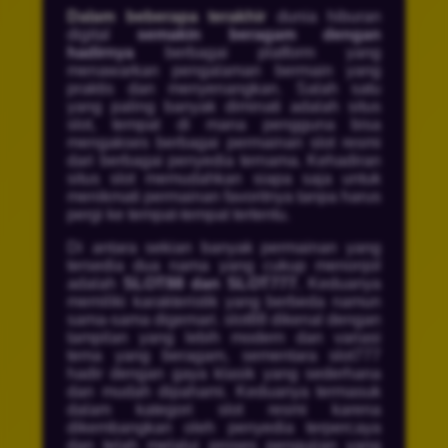
Dalam beberapa terakhir
dunia hiburan
digital
semakin beragam dengan
hadirnya
berbagai platform yang
menawarkan pengalaman bermain yang
praktis dan menyenangkan. Salah satu
yang paling banyak diminati adalah situs
slot, tempat di mana pengguna bisa
mengakses berbagai permainan slot resmi
dari berbagai penyedia ternama. Kehadiran
situs slot memudahkan siapa saja untuk
menikmati permainan favoritnya tanpa harus
pergi ke tempat-tempat tertentu.
Di antara sekian banyak permainan yang
tersedia dua nama yang cukup menonjol
adalah
SLOT88 dan SLOT777
, Keduanya
memiliki karakteristik yang berbeda namun
sama-sama digemari. slot88 dikenal dengan
tampilan yang lebih modern dan variasi
tema yang beragam, sementara slot777
hadir dengan gaya klasik yang sederhana
dan mudah dipahami. Keduanya termasuk
dalam kategori slot resmi karena
dikembangkan oleh penyedia terpercaya
dan telah melalui proses pengujian yang