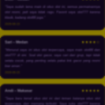
"Saya sudah lama main di situs slot ini, semua permainannya
slot resmi, jadi saya tidak ragu. Favorit saya slot777 karena
klasik, kadang slot88 juga."
2026-06-15
Sari – Medan
★★★★☆
"Menurut saya ini situs slot terpercaya, saya main slot88 dan
slot777 di sini. Soal slot gacor, saya cari dari grup, tapi tidak
selalu cocok, yang penting selalu pakai link gacor yang resmi
biar aman."
2026-06-25
Andi – Makasar
★★★★★
"Saya baru kenal situs slot ini dari teman katanya situs slot
terpercaya, dan memang terbukti. Saya suka slot777 karena