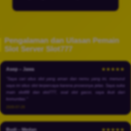
Pengalaman dan Ulasan Pemain
Slot Server Slot777
Asep – Jawa
★★★★★
"Saya cari situs slot yang aman dan nemu yang ini, menurut
saya ini situs slot terpercaya karena prosesnya jelas. Saya suka
main slot88 dan slot777, soal slot gacor, saya ikuti dari
komunitas."
2026-07-29
Budi – Medan
★★★★★