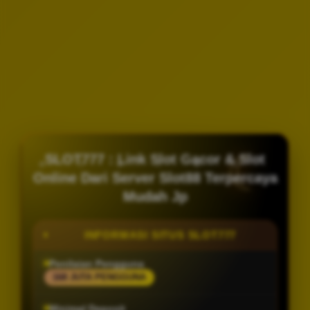
SLOT777 : Link Slot Gacor & Slot
Online Dari Server Slot88 Terpercaya
Mudah Jp
INFORMASI SITUS SLOT777
Penilaian Pengguna
168 JUTA PENGGUNA
Minimal Deposit