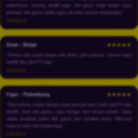
sederhana, kadang slot88 juga. slot gacor tidak terlalu saya
pikirkan. link gacor selalu saya cari dari sumber terpercaya."
2026-06-13
Dewi – Binjai
★★★★★
"Semua slot resmi hanya ada disini, jadi nyaman. Favorit saya
slot88 dan slot777 saja."
2026-06-12
Fajar – Palembang
★★★★★
"Situs slot ini cukup ramah untuk pemula saya main slot777 dan
slot88. Soal slot gacor, saya dengar dari teman-teman. Saya
selalu pastikan pakai link gacor dari sumber resmi. Menurut
saya ini situs slot terpercaya."
2026-06-11