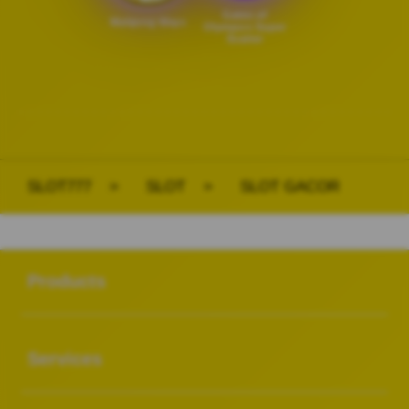
Gates of
Mahjong Ways
Olympus Super
Scatter
SLOT777
>
SLOT
>
SLOT GACOR
Buka
Footer Navigation
Products
Buka
Services
Buka