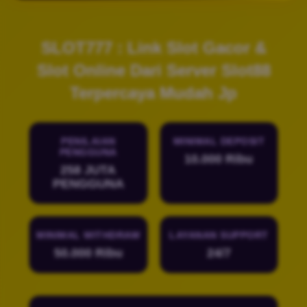
SLOT777 : Link Slot Gacor &
Slot Online Dari Server Slot88
Terpercaya Mudah Jp
PENILAIAN
MINIMAL DEPOSIT
PENGGUNA
10.000 Ribu
258 JUTA
PENGGUNA
MINIMAL WITHDRAW
LAYANAN SUPPORT
50.000 Ribu
24/7