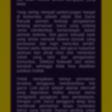
ketat.
Yang sering menjadi perbincangan hangat
di komunitas adalah istilah Slot Gacor
Banyak pemain berbagi pengalaman
tentang permainan mana yang sedang
ramai memberikan kemenangan dalam
periode tertentu. Slot gacor menjadi topik
yang selalu menarik karena banyak yang
penasaran dan ingin mencoba sendiri.
Namun perlu dipahami, slot gacor bukanlah
jaminan dari pihak situs slot, melainkan
istilah yang lahir dari pengamatan
komunitas. Sifatnya fluktuatif dan selalu
berubah, sehingga tidak bisa dijadikan
patokan mutlak.
Untuk mengakses semua permainan
tersebut, pengguna membutuhkan link
gacor. Link gacor adalah alamat alternatif
yang digunakan ketika alamat utama
mengalami gangguan atau pembatasan.
Dengan Link Gacor pengguna tetap bisa
menikmati permainan tanpa hambatan
teknis yang berarti. Namun penting untuk