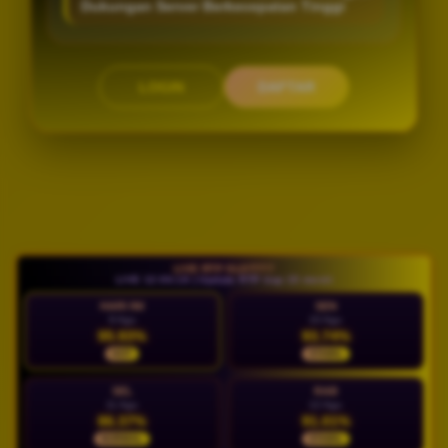
Dukungan Server Berkecepatan Tinggi
LOGIN
DAFTAR
Layer Popup Close
LIVE RTP SLOT777
LIVE 12:06:21 | Update RTP tiap 15 menit
HARI INI
SEN
9 Agu
10 Agu
95.93%
93.74%
HOT
STABIL
SEL
RAB
11 Agu
12 Agu
86.37%
91.01%
NORMAL
STABIL