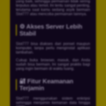
yang baik, sehingga permainan tidak sering
terputus atau lemot. Ini tentu sangat penting,
terutama saat kamu sedang asyik bermain
Slot777 atau mencoba permainan lainnya.
⚙️ Akses Server Lebih
Stabil
Slot777 bisa diakses dari ponsel maupun
komputer, tanpa perlu menginstal aplikasi
tambahan.
Cukup buka browser, masuk, dan Anda
sudah bisa bermain. Ini sangat praktis bagi
yang ingin bermain di waktu luang.
🔐 Fitur Keamanan
Terjamin
Slot777 menggunakan sistem enkripsi
sehingga menjamin kemanan data hingga