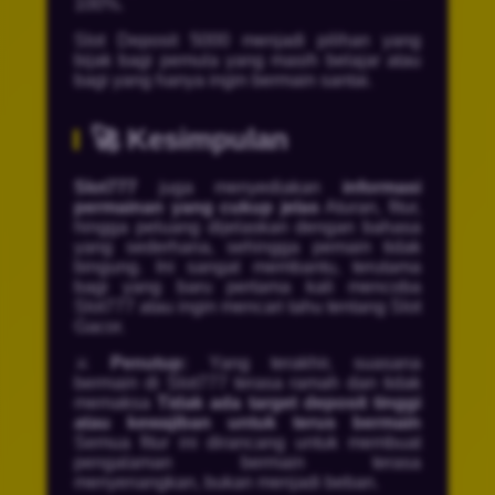
100%.
Slot Deposit 5000 menjadi pilihan yang
bijak bagi pemula yang masih belajar atau
bagi yang hanya ingin bermain santai.
🚀 Kesimpulan
Slot777
juga menyediakan
informasi
permainan yang cukup jelas
Aturan, fitur,
hingga peluang dijelaskan dengan bahasa
yang sederhana, sehingga pemain tidak
bingung. Ini sangat membantu, terutama
bagi yang baru pertama kali mencoba
Slot777 atau ingin mencari tahu tentang Slot
Gacor.
⚔️
Penutup:
Yang terakhir, suasana
bermain di Slot777 terasa ramah dan tidak
memaksa
Tidak ada target deposit tinggi
atau kewajiban untuk terus bermain
Semua fitur ini dirancang untuk membuat
pengalaman bermain terasa
menyenangkan, bukan menjadi beban.