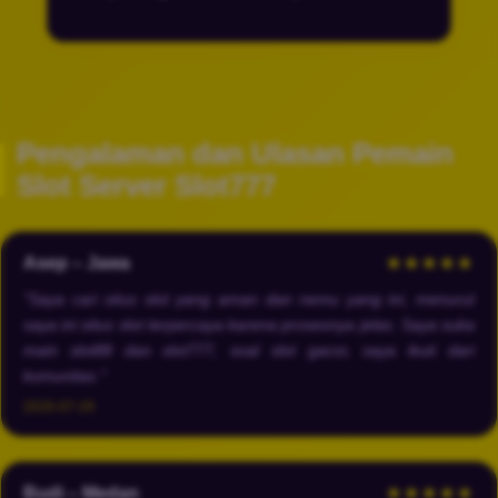
Pengalaman dan Ulasan Pemain
Slot Server Slot777
Asep – Jawa
★★★★★
"Saya cari situs slot yang aman dan nemu yang ini, menurut
saya ini situs slot terpercaya karena prosesnya jelas. Saya suka
main slot88 dan slot777, soal slot gacor, saya ikuti dari
komunitas."
2026-07-29
Budi – Medan
★★★★★