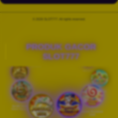
© 2026 SLOT777. All rights reserved.
PRODUK GACOR
SLOT777
Mahjong Wins 3
– Black Scatter
Wild Bandito
Jelly Express
Wild Bounty
Showdown
Candy Rush
Slot88 Gates of
Gatot Kaca 1000
Sweet Bonanza
2500