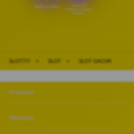
Gates of
Mahjong Ways
Olympus Super
Scatter
SLOT777
>
SLOT
>
SLOT GACOR
Buka
Footer Navigation
Products
Buka
Services
Buka