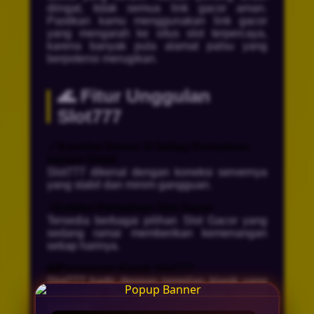
diingat, tidak semua link gacor aman.
Pastikan kamu menggunakan link gacor
yang mengarah ke situs slot terpercaya,
karena banyak pula alamat palsu yang
berpotensi merugikan.
🌊 Fitur Unggulan
Slot777
🔗
Koneksi Server di Setiap Permainan
sangat Stabil
Slot777 dikenal dengan koneksi servernya
yang stabil dan minim gangguan.
⚡
Koleksi Permainan Slot Gacor
Tersedia berbagai pilihan Slot Gacor yang
sedang ramai memberikan kemenangan
setiap harinya.
🎰
Permainan Klasik Slot777
Slot777 hadir dengan tampilan klasik yang
sederhana dan mudah dipahami semua
kalangan.