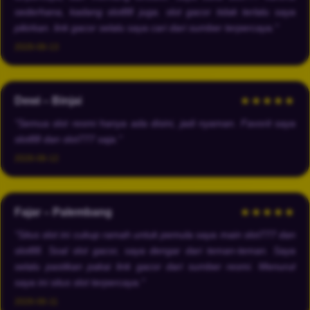
sederhana, kadang slot88 juga. slot gacor tidak terlalu saya
pikirkan. link gacor selalu saya cari dari sumber terpercaya."
2026-06-13
Dewi – Binjai
★★★★★
"Semua slot resmi hanya ada disini, jadi nyaman. Favorit saya
slot88 dan slot777 saja."
2026-06-12
Fajar – Palembang
★★★★★
"Situs slot ini cukup ramah untuk pemula saya main slot777 dan
slot88. Soal slot gacor, saya dengar dari teman-teman. Saya
selalu pastikan pakai link gacor dari sumber resmi. Menurut
saya ini situs slot terpercaya."
2026-06-11